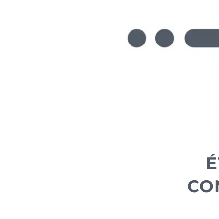
É
CON