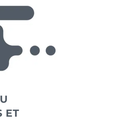
AU
S ET