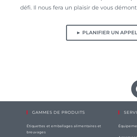
défi. Il nous fera un plaisir de vous démontr
► PLANIFIER UN APPE
GAMMES DE PRODUITS
SERV
Étiquettes et emballages alimentaires et
Équipemen
breuvages