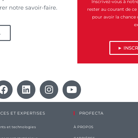
Inscrivez-vous à notre
er notre savoir-faire.
rester au courant de ce 
pour avoir la chance
e
L
► INSCR
ICES ET EXPERTISES
PROFECTA
ts et technologies
À PROPOS