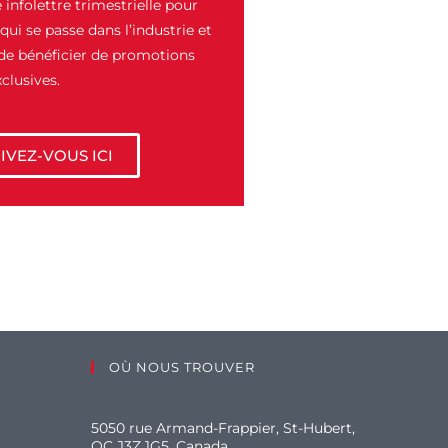
 infolettre trimestrielle pour
qui se passe dans l’industrie et
 de bénéficier de promotions
xclusives.
IVEZ-VOUS ICI
OÙ NOUS TROUVER
5050 rue Armand-Frappier, St-Hubert,
QC J3Z 1G5, Canada