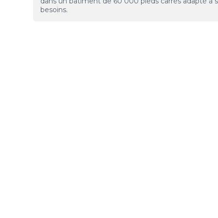
dans un bâtiment de 60 000 pieds carrés adapté à 
besoins.